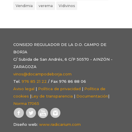
Vendimia
verema
Vidivinos
CONSEJO REGULADOR DE LA D.O. CAMPO DE
BORJA
C/ Subida de San Andrés, 6 C/P 50570 - AINZÓN -
ZARAGOZA
vinos@docampodeborja.com
Tel.
976 85 21 22
/ Fax 976 86 88 06
Aviso legal
|
Política de privacidad
|
Política de
cookies
|
Ley de transparencia
|
Documentación
|
Norma 17065
Diseño web:
www.radicarium.com