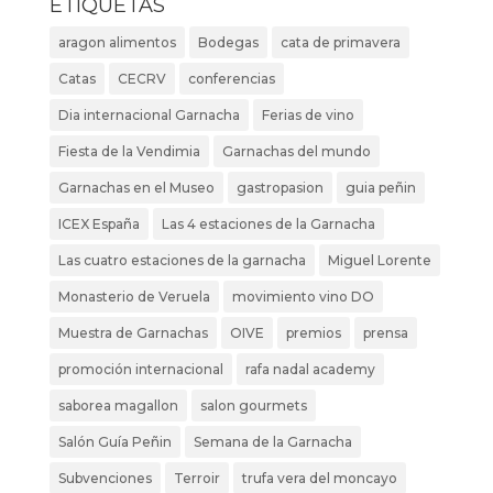
ETIQUETAS
aragon alimentos
Bodegas
cata de primavera
Catas
CECRV
conferencias
Dia internacional Garnacha
Ferias de vino
Fiesta de la Vendimia
Garnachas del mundo
Garnachas en el Museo
gastropasion
guia peñin
ICEX España
Las 4 estaciones de la Garnacha
Las cuatro estaciones de la garnacha
Miguel Lorente
Monasterio de Veruela
movimiento vino DO
Muestra de Garnachas
OIVE
premios
prensa
promoción internacional
rafa nadal academy
saborea magallon
salon gourmets
Salón Guía Peñin
Semana de la Garnacha
Subvenciones
Terroir
trufa vera del moncayo