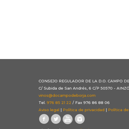
CONSEJO REGULADOR DE LA D.O. CAMPO D
C/ Subida de San Andrés, 6 C/P 50570 - AI
vinos@docampodeborja.com
Tel.
976 85 21 22
/ Fax 976 86 88 06
Aviso legal
|
Política de privacidad
|
Política d