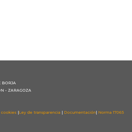
E BORJA
NZÓN - ZARAGOZA
e cookies
|
Ley de transparencia
|
Documentación
|
Norma 17065