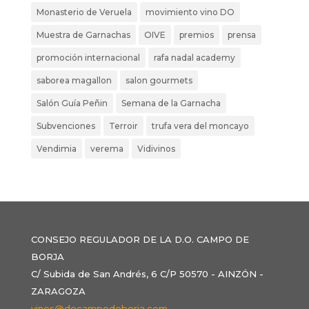
Monasterio de Veruela
movimiento vino DO
Muestra de Garnachas
OIVE
premios
prensa
promoción internacional
rafa nadal academy
saborea magallon
salon gourmets
Salón Guía Peñin
Semana de la Garnacha
Subvenciones
Terroir
trufa vera del moncayo
Vendimia
verema
Vidivinos
CONSEJO REGULADOR DE LA D.O. CAMPO DE
BORJA
C/ Subida de San Andrés, 6 C/P 50570 - AINZÓN -
ZARAGOZA
vinos@docampodeborja.com