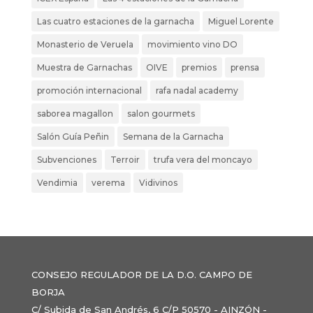
Las cuatro estaciones de la garnacha
Miguel Lorente
Monasterio de Veruela
movimiento vino DO
Muestra de Garnachas
OIVE
premios
prensa
promoción internacional
rafa nadal academy
saborea magallon
salon gourmets
Salón Guía Peñin
Semana de la Garnacha
Subvenciones
Terroir
trufa vera del moncayo
Vendimia
verema
Vidivinos
CONSEJO REGULADOR DE LA D.O. CAMPO DE
BORJA
C/ Subida de San Andrés, 6 C/P 50570 - AINZÓN -