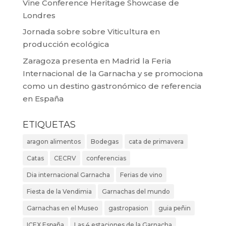
Vine Conference Heritage Showcase de
Londres
Jornada sobre sobre Viticultura en
producción ecológica
Zaragoza presenta en Madrid la Feria
Internacional de la Garnacha y se promociona
como un destino gastronómico de referencia
en España
ETIQUETAS
aragon alimentos
Bodegas
cata de primavera
Catas
CECRV
conferencias
Dia internacional Garnacha
Ferias de vino
Fiesta de la Vendimia
Garnachas del mundo
Garnachas en el Museo
gastropasion
guia peñin
ICEX España
Las 4 estaciones de la Garnacha