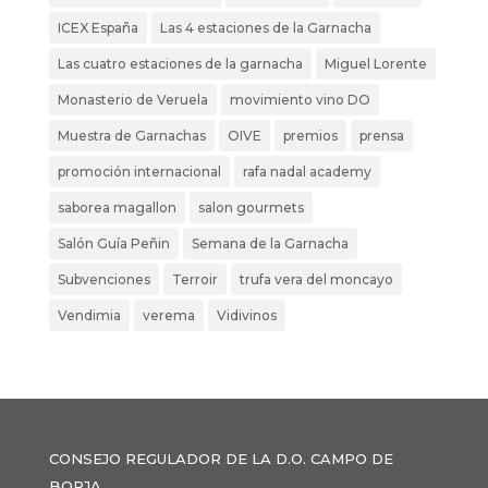
ICEX España
Las 4 estaciones de la Garnacha
Las cuatro estaciones de la garnacha
Miguel Lorente
Monasterio de Veruela
movimiento vino DO
Muestra de Garnachas
OIVE
premios
prensa
promoción internacional
rafa nadal academy
saborea magallon
salon gourmets
Salón Guía Peñin
Semana de la Garnacha
Subvenciones
Terroir
trufa vera del moncayo
Vendimia
verema
Vidivinos
CONSEJO REGULADOR DE LA D.O. CAMPO DE
BORJA