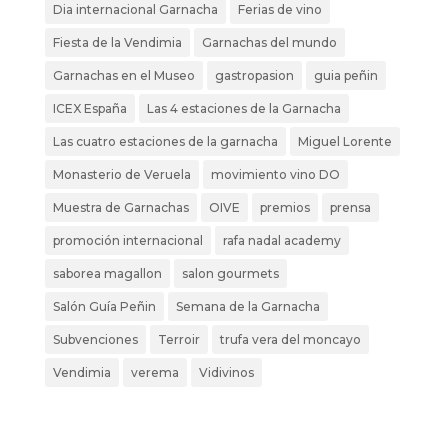
Dia internacional Garnacha
Ferias de vino
Fiesta de la Vendimia
Garnachas del mundo
Garnachas en el Museo
gastropasion
guia peñin
ICEX España
Las 4 estaciones de la Garnacha
Las cuatro estaciones de la garnacha
Miguel Lorente
Monasterio de Veruela
movimiento vino DO
Muestra de Garnachas
OIVE
premios
prensa
promoción internacional
rafa nadal academy
saborea magallon
salon gourmets
Salón Guía Peñin
Semana de la Garnacha
Subvenciones
Terroir
trufa vera del moncayo
Vendimia
verema
Vidivinos