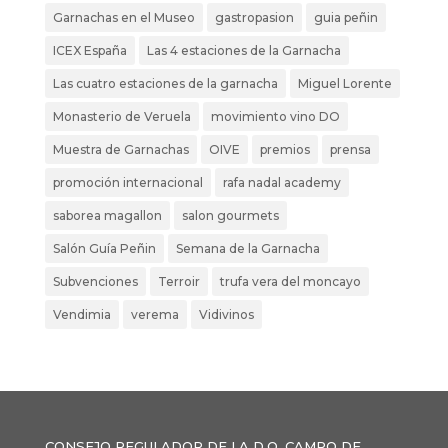
Garnachas en el Museo
gastropasion
guia peñin
ICEX España
Las 4 estaciones de la Garnacha
Las cuatro estaciones de la garnacha
Miguel Lorente
Monasterio de Veruela
movimiento vino DO
Muestra de Garnachas
OIVE
premios
prensa
promoción internacional
rafa nadal academy
saborea magallon
salon gourmets
Salón Guía Peñin
Semana de la Garnacha
Subvenciones
Terroir
trufa vera del moncayo
Vendimia
verema
Vidivinos
CONSEJO REGULADOR DE LA D.O. CAMPO DE