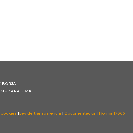
E BORJA
NZÓN - ZARAGOZA
e cookies
|
Ley de transparencia
|
Documentación
|
Norma 17065