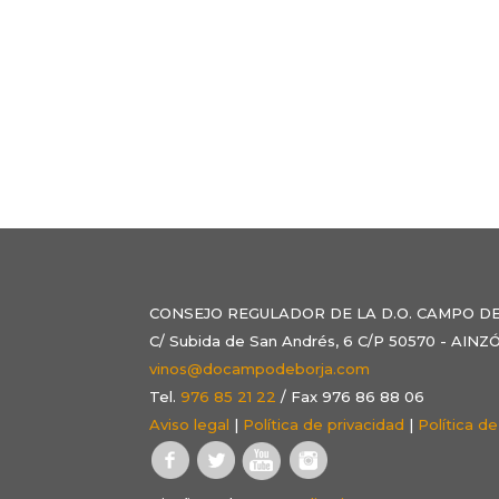
CONSEJO REGULADOR DE LA D.O. CAMPO D
C/ Subida de San Andrés, 6 C/P 50570 - AI
vinos@docampodeborja.com
Tel.
976 85 21 22
/ Fax 976 86 88 06
Aviso legal
|
Política de privacidad
|
Política d