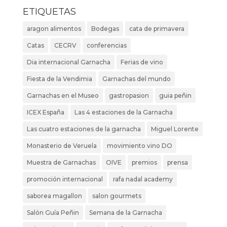
ETIQUETAS
aragon alimentos
Bodegas
cata de primavera
Catas
CECRV
conferencias
Dia internacional Garnacha
Ferias de vino
Fiesta de la Vendimia
Garnachas del mundo
Garnachas en el Museo
gastropasion
guia peñin
ICEX España
Las 4 estaciones de la Garnacha
Las cuatro estaciones de la garnacha
Miguel Lorente
Monasterio de Veruela
movimiento vino DO
Muestra de Garnachas
OIVE
premios
prensa
promoción internacional
rafa nadal academy
saborea magallon
salon gourmets
Salón Guía Peñin
Semana de la Garnacha