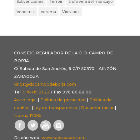
Subvenciones
Terroir
trufa vera del moncayo
Vendimia
verema
Vidivinos
CONSEJO REGULADOR DE LA D.O. CAMPO DE
BORJA
C/ Subida de San Andrés, 6 C/P 50570 - AINZÓN -
ZARAGOZA
vinos@docampodeborja.com
Tel.
976 85 21 22
/ Fax 976 86 88 06
Aviso legal
|
Política de privacidad
|
Política de
cookies
|
Ley de transparencia
|
Documentación
|
Norma 17065
Diseño web:
www.radicarium.com