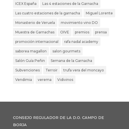
ICEX España
Las 4 estaciones de la Garnacha
Las cuatro estaciones de la garnacha
Miguel Lorente
Monasterio de Veruela
movimiento vino DO
Muestra de Garnachas
OIVE
premios
prensa
promoción internacional
rafa nadal academy
saborea magallon
salon gourmets
Salón Guía Peñin
Semana de la Garnacha
Subvenciones
Terroir
trufa vera del moncayo
Vendimia
verema
Vidivinos
CONSEJO REGULADOR DE LA D.O. CAMPO DE
BORJA