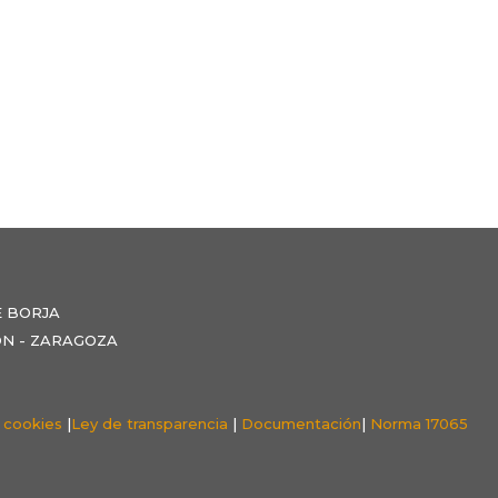
E BORJA
NZÓN - ZARAGOZA
e cookies
|
Ley de transparencia
|
Documentación
|
Norma 17065