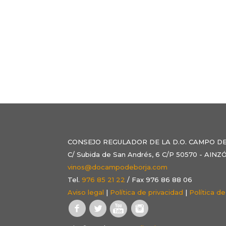
CONSEJO REGULADOR DE LA D.O. CAMPO D
C/ Subida de San Andrés, 6 C/P 50570 - AI
vinos@docampodeborja.com
Tel.
976 85 21 22
/ Fax 976 86 88 06
Aviso legal
|
Política de privacidad
|
Política d