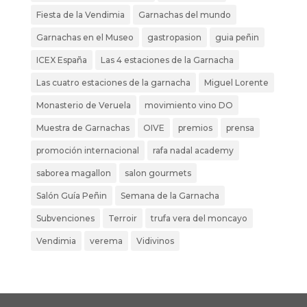
Fiesta de la Vendimia
Garnachas del mundo
Garnachas en el Museo
gastropasion
guia peñin
ICEX España
Las 4 estaciones de la Garnacha
Las cuatro estaciones de la garnacha
Miguel Lorente
Monasterio de Veruela
movimiento vino DO
Muestra de Garnachas
OIVE
premios
prensa
promoción internacional
rafa nadal academy
saborea magallon
salon gourmets
Salón Guía Peñin
Semana de la Garnacha
Subvenciones
Terroir
trufa vera del moncayo
Vendimia
verema
Vidivinos