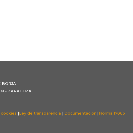
E BORJA
NZÓN - ZARAGOZA
e cookies
|
Ley de transparencia
|
Documentación
|
Norma 17065