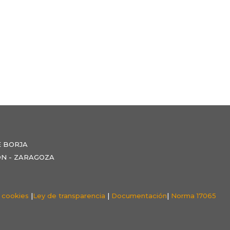
E BORJA
NZÓN - ZARAGOZA
e cookies
|
Ley de transparencia
|
Documentación
|
Norma 17065