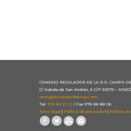
CONSEJO REGULADOR DE LA D.O. CAMPO D
C/ Subida de San Andrés, 6 C/P 50570 - AI
vinos@docampodeborja.com
Tel.
976 85 21 22
/ Fax 976 86 88 06
Aviso legal
|
Política de privacidad
|
Política d