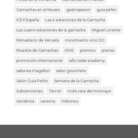
Garnachas en el Museo
gastropasion
guia peñin
ICEX España
Las 4 estaciones de la Garnacha
Las cuatro estaciones de la garnacha
Miguel Lorente
Monasterio de Veruela
movimiento vino DO
Muestra de Garnachas
OIVE
premios
prensa
promoción internacional
rafa nadal academy
saborea magallon
salon gourmets
Salón Guía Peñin
Semana de la Garnacha
Subvenciones
Terroir
trufa vera del moncayo
Vendimia
verema
Vidivinos