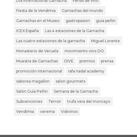
Dia internacional Garnacha
Ferias de vino
Fiesta de la Vendimia
Garnachas del mundo
Garnachas en el Museo
gastropasion
guia peñin
ICEX España
Las 4 estaciones de la Garnacha
Las cuatro estaciones de la garnacha
Miguel Lorente
Monasterio de Veruela
movimiento vino DO
Muestra de Garnachas
OIVE
premios
prensa
promoción internacional
rafa nadal academy
saborea magallon
salon gourmets
Salón Guía Peñin
Semana de la Garnacha
Subvenciones
Terroir
trufa vera del moncayo
Vendimia
verema
Vidivinos