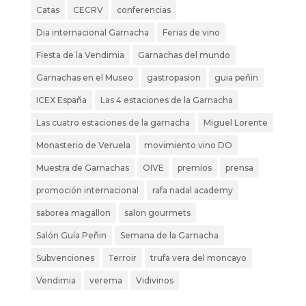
Catas
CECRV
conferencias
Dia internacional Garnacha
Ferias de vino
Fiesta de la Vendimia
Garnachas del mundo
Garnachas en el Museo
gastropasion
guia peñin
ICEX España
Las 4 estaciones de la Garnacha
Las cuatro estaciones de la garnacha
Miguel Lorente
Monasterio de Veruela
movimiento vino DO
Muestra de Garnachas
OIVE
premios
prensa
promoción internacional
rafa nadal academy
saborea magallon
salon gourmets
Salón Guía Peñin
Semana de la Garnacha
Subvenciones
Terroir
trufa vera del moncayo
Vendimia
verema
Vidivinos