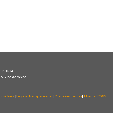
E BORJA
NZÓN - ZARAGOZA
e cookies
|
Ley de transparencia
|
Documentación
|
Norma 17065