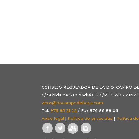
CONSEJO REGULADOR DE LA D.O. CAMPO D
C/ Subida de San Andrés, 6 C/P 50570 - AI
vinos@docampodeborja.com
Tel.
976 85 21 22
/ Fax 976 86 88 06
Aviso legal
|
Política de privacidad
|
Política d