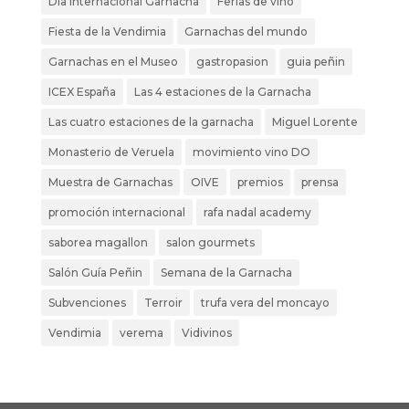
Dia internacional Garnacha
Ferias de vino
Fiesta de la Vendimia
Garnachas del mundo
Garnachas en el Museo
gastropasion
guia peñin
ICEX España
Las 4 estaciones de la Garnacha
Las cuatro estaciones de la garnacha
Miguel Lorente
Monasterio de Veruela
movimiento vino DO
Muestra de Garnachas
OIVE
premios
prensa
promoción internacional
rafa nadal academy
saborea magallon
salon gourmets
Salón Guía Peñin
Semana de la Garnacha
Subvenciones
Terroir
trufa vera del moncayo
Vendimia
verema
Vidivinos