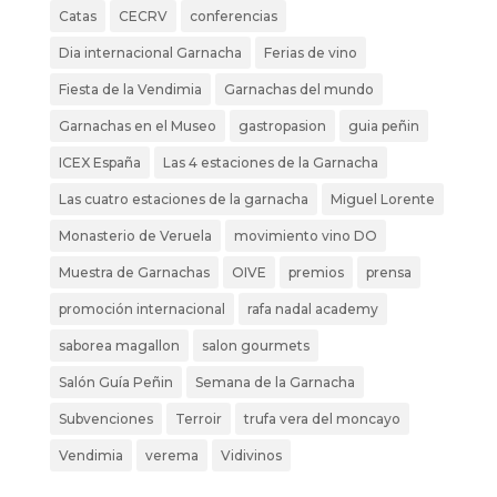
Catas
CECRV
conferencias
Dia internacional Garnacha
Ferias de vino
Fiesta de la Vendimia
Garnachas del mundo
Garnachas en el Museo
gastropasion
guia peñin
ICEX España
Las 4 estaciones de la Garnacha
Las cuatro estaciones de la garnacha
Miguel Lorente
Monasterio de Veruela
movimiento vino DO
Muestra de Garnachas
OIVE
premios
prensa
promoción internacional
rafa nadal academy
saborea magallon
salon gourmets
Salón Guía Peñin
Semana de la Garnacha
Subvenciones
Terroir
trufa vera del moncayo
Vendimia
verema
Vidivinos