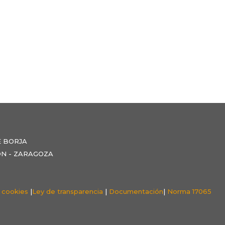
E BORJA
NZÓN - ZARAGOZA
e cookies
|
Ley de transparencia
|
Documentación
|
Norma 17065