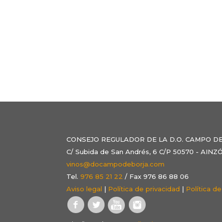
CONSEJO REGULADOR DE LA D.O. CAMPO D
C/ Subida de San Andrés, 6 C/P 50570 - AI
vinos@docampodeborja.com
Tel.
976 85 21 22
/ Fax 976 86 88 06
Aviso legal
|
Política de privacidad
|
Política d