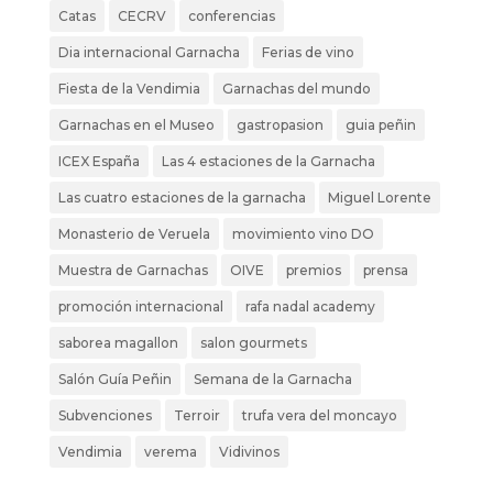
Catas
CECRV
conferencias
Dia internacional Garnacha
Ferias de vino
Fiesta de la Vendimia
Garnachas del mundo
Garnachas en el Museo
gastropasion
guia peñin
ICEX España
Las 4 estaciones de la Garnacha
Las cuatro estaciones de la garnacha
Miguel Lorente
Monasterio de Veruela
movimiento vino DO
Muestra de Garnachas
OIVE
premios
prensa
promoción internacional
rafa nadal academy
saborea magallon
salon gourmets
Salón Guía Peñin
Semana de la Garnacha
Subvenciones
Terroir
trufa vera del moncayo
Vendimia
verema
Vidivinos