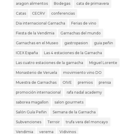
aragon alimentos
Bodegas
cata de primavera
Catas
CECRV
conferencias
Dia internacional Garnacha
Ferias de vino
Fiesta de la Vendimia
Garnachas del mundo
Garnachas en el Museo
gastropasion
guia peñin
ICEX España
Las 4 estaciones de la Garnacha
Las cuatro estaciones de la garnacha
Miguel Lorente
Monasterio de Veruela
movimiento vino DO
Muestra de Garnachas
OIVE
premios
prensa
promoción internacional
rafa nadal academy
saborea magallon
salon gourmets
Salón Guía Peñin
Semana de la Garnacha
Subvenciones
Terroir
trufa vera del moncayo
Vendimia
verema
Vidivinos