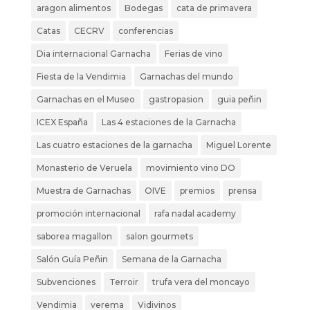
aragon alimentos
Bodegas
cata de primavera
Catas
CECRV
conferencias
Dia internacional Garnacha
Ferias de vino
Fiesta de la Vendimia
Garnachas del mundo
Garnachas en el Museo
gastropasion
guia peñin
ICEX España
Las 4 estaciones de la Garnacha
Las cuatro estaciones de la garnacha
Miguel Lorente
Monasterio de Veruela
movimiento vino DO
Muestra de Garnachas
OIVE
premios
prensa
promoción internacional
rafa nadal academy
saborea magallon
salon gourmets
Salón Guía Peñin
Semana de la Garnacha
Subvenciones
Terroir
trufa vera del moncayo
Vendimia
verema
Vidivinos