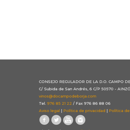
CONSEJO REGULADOR DE LA D.O. CAMPO D
C/ Subida de San Andrés, 6 C/P 50570 - AI
vinos@docampodeborja.com
Tel.
976 85 21 22
/ Fax 976 86 88 06
Aviso legal
|
Política de privacidad
|
Política d