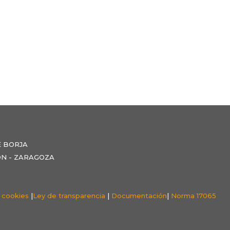
E BORJA
NZÓN - ZARAGOZA
e cookies
|
Ley de transparencia
|
Documentación
|
Norma 17065