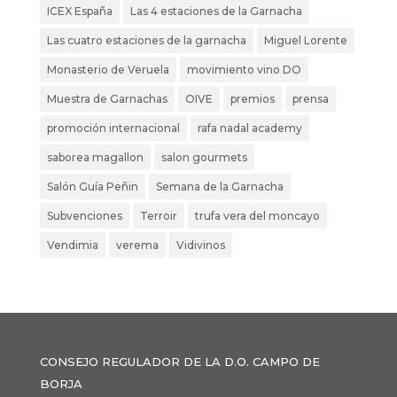
ICEX España
Las 4 estaciones de la Garnacha
Las cuatro estaciones de la garnacha
Miguel Lorente
Monasterio de Veruela
movimiento vino DO
Muestra de Garnachas
OIVE
premios
prensa
promoción internacional
rafa nadal academy
saborea magallon
salon gourmets
Salón Guía Peñin
Semana de la Garnacha
Subvenciones
Terroir
trufa vera del moncayo
Vendimia
verema
Vidivinos
CONSEJO REGULADOR DE LA D.O. CAMPO DE
BORJA