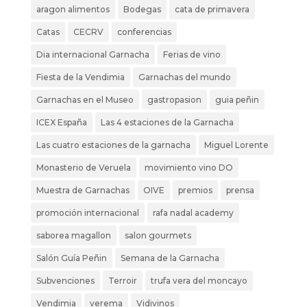
aragon alimentos
Bodegas
cata de primavera
Catas
CECRV
conferencias
Dia internacional Garnacha
Ferias de vino
Fiesta de la Vendimia
Garnachas del mundo
Garnachas en el Museo
gastropasion
guia peñin
ICEX España
Las 4 estaciones de la Garnacha
Las cuatro estaciones de la garnacha
Miguel Lorente
Monasterio de Veruela
movimiento vino DO
Muestra de Garnachas
OIVE
premios
prensa
promoción internacional
rafa nadal academy
saborea magallon
salon gourmets
Salón Guía Peñin
Semana de la Garnacha
Subvenciones
Terroir
trufa vera del moncayo
Vendimia
verema
Vidivinos