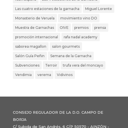
Las cuatro estaciones de la garnacha
Miguel Lorente
Monasterio de Veruela
movimiento vino DO
Muestra de Garnachas
OIVE
premios
prensa
promoción internacional
rafa nadal academy
saborea magallon
salon gourmets
Salón Guía Peñin
Semana de la Garnacha
Subvenciones
Terroir
trufa vera del moncayo
Vendimia
verema
Vidivinos
CONSEJO REGULADOR DE LA D.O. CAMPO DE
BORJA
C/ Subida de San Andrés, 6 C/P 50570 - AINZÓN -