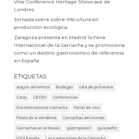
Vine Conference Heritage Showcase de
Londres
Jornada sobre sobre Viticultura en
producción ecológica
Zaragoza presenta en Madrid la Feria
Internacional de la Garnacha y se promociona
como un destino gastronómico de referencia
en España
ETIQUETAS
aragon alimentos
Bodegas
cata de primavera
Catas
CECRV
conferencias
Dia internacional Garnacha
Ferias de vino
Fiesta de la Vendimia
Garnachas del mundo
Garnachas en el Museo
gastropasion
guia peñin
ICEX España
Las 4 estaciones de la Garnacha