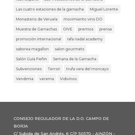
Las cuatro estaciones de la garnacha
Miguel Lorente
Monasterio de Veruela
movimiento vino DO
Muestra de Garnachas
OIVE
premios
prensa
promoción internacional
rafa nadal academy
saborea magallon
salon gourmets
Salón Guía Peñin
Semana de la Garnacha
Subvenciones
Terroir
trufa vera del moncayo
Vendimia
verema
Vidivinos
CONSEJO REGULADOR DE LA D.O. CAMPO DE
BORJA
C/ Subida de San Andrés, 6 C/P 50570 - AINZÓN -