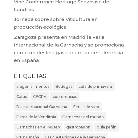
Vine Conference Heritage Showcase de
Londres
Jornada sobre sobre Viticultura en
producción ecológica
Zaragoza presenta en Madrid la Feria
Internacional de la Garnacha y se promociona
como un destino gastronómico de referencia
en España
ETIQUETAS
aragon alimentos
Bodegas
cata de primavera
Catas
CECRV
conferencias
Dia internacional Garnacha
Ferias de vino
Fiesta de la Vendimia
Garnachas del mundo
Garnachas en el Museo
gastropasion
guia peñin
ICEX España
Las 4 estaciones de la Garnacha