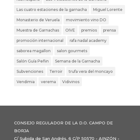
Las cuatro estaciones de la garnacha
Miguel Lorente
Monasterio de Veruela
movimiento vino DO
Muestra de Garnachas
OIVE
premios
prensa
promoción internacional
rafa nadal academy
saborea magallon
salon gourmets
Salón Guía Peñin
Semana de la Garnacha
Subvenciones
Terroir
trufa vera del moncayo
Vendimia
verema
Vidivinos
CONSEJO REGULADOR DE LA D.O. CAMPO DE
BORJA
C/ Subida de San Andrés, 6 C/P 50570 - AINZÓN -