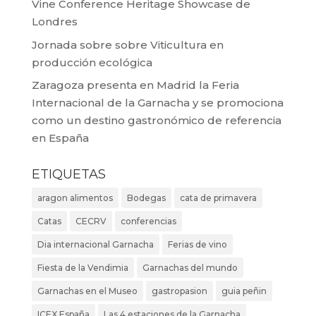
Vine Conference Heritage Showcase de
Londres
Jornada sobre sobre Viticultura en
producción ecológica
Zaragoza presenta en Madrid la Feria
Internacional de la Garnacha y se promociona
como un destino gastronómico de referencia
en España
ETIQUETAS
aragon alimentos
Bodegas
cata de primavera
Catas
CECRV
conferencias
Dia internacional Garnacha
Ferias de vino
Fiesta de la Vendimia
Garnachas del mundo
Garnachas en el Museo
gastropasion
guia peñin
ICEX España
Las 4 estaciones de la Garnacha