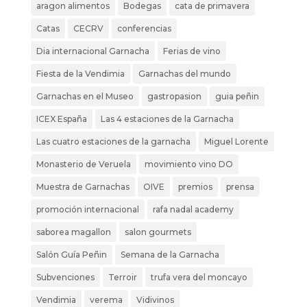
aragon alimentos
Bodegas
cata de primavera
Catas
CECRV
conferencias
Dia internacional Garnacha
Ferias de vino
Fiesta de la Vendimia
Garnachas del mundo
Garnachas en el Museo
gastropasion
guia peñin
ICEX España
Las 4 estaciones de la Garnacha
Las cuatro estaciones de la garnacha
Miguel Lorente
Monasterio de Veruela
movimiento vino DO
Muestra de Garnachas
OIVE
premios
prensa
promoción internacional
rafa nadal academy
saborea magallon
salon gourmets
Salón Guía Peñin
Semana de la Garnacha
Subvenciones
Terroir
trufa vera del moncayo
Vendimia
verema
Vidivinos