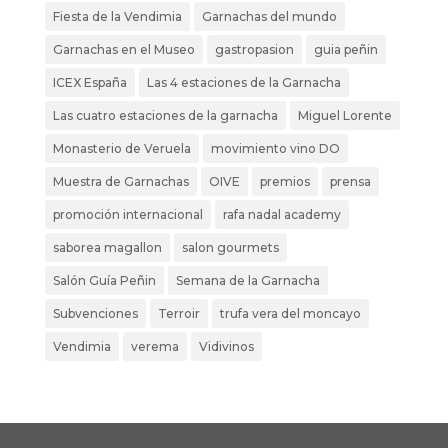
Fiesta de la Vendimia
Garnachas del mundo
Garnachas en el Museo
gastropasion
guia peñin
ICEX España
Las 4 estaciones de la Garnacha
Las cuatro estaciones de la garnacha
Miguel Lorente
Monasterio de Veruela
movimiento vino DO
Muestra de Garnachas
OIVE
premios
prensa
promoción internacional
rafa nadal academy
saborea magallon
salon gourmets
Salón Guía Peñin
Semana de la Garnacha
Subvenciones
Terroir
trufa vera del moncayo
Vendimia
verema
Vidivinos