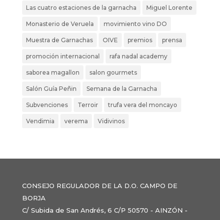
Las cuatro estaciones de la garnacha
Miguel Lorente
Monasterio de Veruela
movimiento vino DO
Muestra de Garnachas
OIVE
premios
prensa
promoción internacional
rafa nadal academy
saborea magallon
salon gourmets
Salón Guía Peñin
Semana de la Garnacha
Subvenciones
Terroir
trufa vera del moncayo
Vendimia
verema
Vidivinos
CONSEJO REGULADOR DE LA D.O. CAMPO DE
BORJA
C/ Subida de San Andrés, 6 C/P 50570 - AINZÓN -