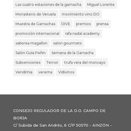
Las cuatro estaciones de la garnacha
Miguel Lorente
Monasterio de Veruela
movimiento vino DO
Muestra de Garnachas
OIVE
premios
prensa
promoción internacional
rafa nadal academy
saborea magallon
salon gourmets
Salón Guía Peñin
Semana de la Garnacha
Subvenciones
Terroir
trufa vera del moncayo
Vendimia
verema
Vidivinos
CONSEJO REGULADOR DE LA D.O. CAMPO DE
BORJA
C/ Subida de San Andrés, 6 C/P 50570 - AINZÓN -