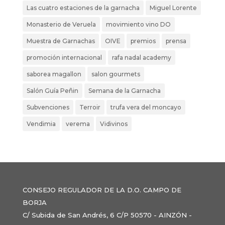
Las cuatro estaciones de la garnacha
Miguel Lorente
Monasterio de Veruela
movimiento vino DO
Muestra de Garnachas
OIVE
premios
prensa
promoción internacional
rafa nadal academy
saborea magallon
salon gourmets
Salón Guía Peñin
Semana de la Garnacha
Subvenciones
Terroir
trufa vera del moncayo
Vendimia
verema
Vidivinos
CONSEJO REGULADOR DE LA D.O. CAMPO DE
BORJA
C/ Subida de San Andrés, 6 C/P 50570 - AINZÓN -