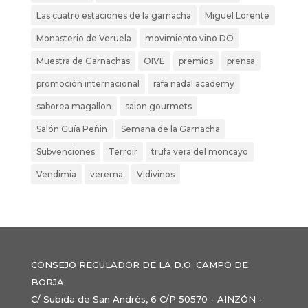
Las cuatro estaciones de la garnacha
Miguel Lorente
Monasterio de Veruela
movimiento vino DO
Muestra de Garnachas
OIVE
premios
prensa
promoción internacional
rafa nadal academy
saborea magallon
salon gourmets
Salón Guía Peñin
Semana de la Garnacha
Subvenciones
Terroir
trufa vera del moncayo
Vendimia
verema
Vidivinos
CONSEJO REGULADOR DE LA D.O. CAMPO DE
BORJA
C/ Subida de San Andrés, 6 C/P 50570 - AINZÓN -