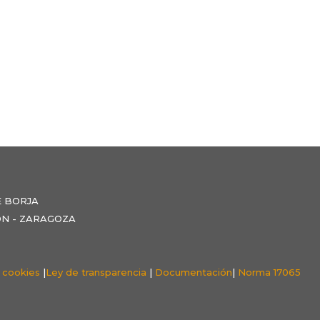
E BORJA
NZÓN - ZARAGOZA
e cookies
|
Ley de transparencia
|
Documentación
|
Norma 17065