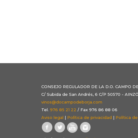
CONSEJO REGULADOR DE LA D.O. CAMPO D
C/ Subida de San Andrés, 6 C/P 50570 - AI
vinos@docampodeborja.com
Tel.
976 85 21 22
/ Fax 976 86 88 06
Aviso legal
|
Política de privacidad
|
Política d