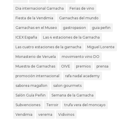
Dia internacional Garnacha
Ferias de vino
Fiesta de la Vendimia
Garnachas del mundo
Garnachas en el Museo
gastropasion
guia peñin
ICEX España
Las 4 estaciones de la Garnacha
Las cuatro estaciones de la garnacha
Miguel Lorente
Monasterio de Veruela
movimiento vino DO
Muestra de Garnachas
OIVE
premios
prensa
promoción internacional
rafa nadal academy
saborea magallon
salon gourmets
Salón Guía Peñin
Semana de la Garnacha
Subvenciones
Terroir
trufa vera del moncayo
Vendimia
verema
Vidivinos