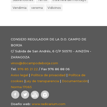
Vendimia
verema
Vidivinos
CONSEJO REGULADOR DE LA D.O. CAMPO DE
BORJA
C/ Subida de San Andrés, 6 C/P 50570 - AINZÓN -
ZARAGOZA
vinos@docampodeborja.com
Tel.
976 85 21 22
/ Fax 976 86 88 06
Aviso legal
|
Política de privacidad
|
Política de
cookies
|
Ley de transparencia
|
Documentación
|
Norma 17065
Diseño web:
www.radicarium.com