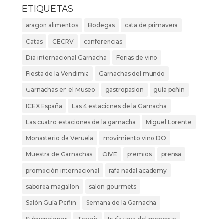
ETIQUETAS
aragon alimentos
Bodegas
cata de primavera
Catas
CECRV
conferencias
Dia internacional Garnacha
Ferias de vino
Fiesta de la Vendimia
Garnachas del mundo
Garnachas en el Museo
gastropasion
guia peñin
ICEX España
Las 4 estaciones de la Garnacha
Las cuatro estaciones de la garnacha
Miguel Lorente
Monasterio de Veruela
movimiento vino DO
Muestra de Garnachas
OIVE
premios
prensa
promoción internacional
rafa nadal academy
saborea magallon
salon gourmets
Salón Guía Peñin
Semana de la Garnacha
Subvenciones
Terroir
trufa vera del moncayo