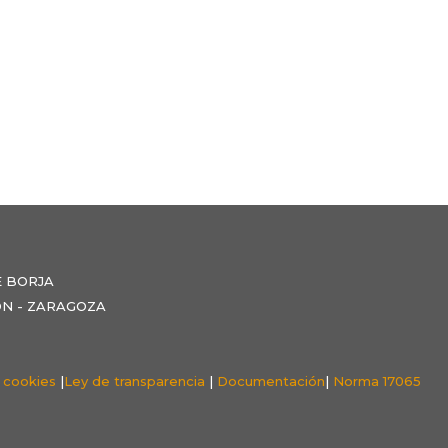
E BORJA
NZÓN - ZARAGOZA
e cookies
|
Ley de transparencia
|
Documentación
|
Norma 17065