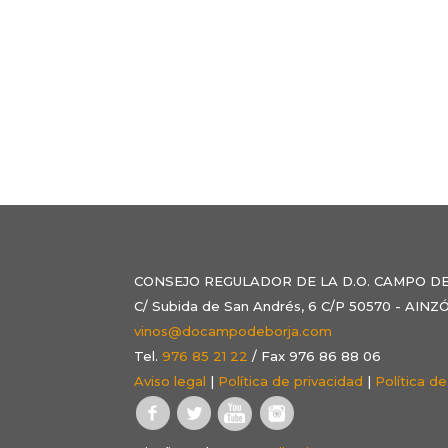
CONSEJO REGULADOR DE LA D.O. CAMPO D
C/ Subida de San Andrés, 6 C/P 50570 - AI
vinos@docampodeborja.com
Tel.
976 85 21 22
/ Fax 976 86 88 06
Aviso legal
|
Política de privacidad
|
Política d