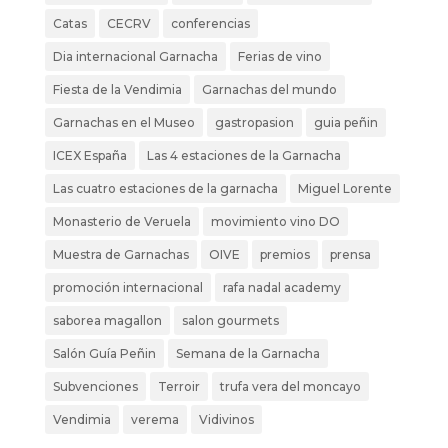
Catas
CECRV
conferencias
Dia internacional Garnacha
Ferias de vino
Fiesta de la Vendimia
Garnachas del mundo
Garnachas en el Museo
gastropasion
guia peñin
ICEX España
Las 4 estaciones de la Garnacha
Las cuatro estaciones de la garnacha
Miguel Lorente
Monasterio de Veruela
movimiento vino DO
Muestra de Garnachas
OIVE
premios
prensa
promoción internacional
rafa nadal academy
saborea magallon
salon gourmets
Salón Guía Peñin
Semana de la Garnacha
Subvenciones
Terroir
trufa vera del moncayo
Vendimia
verema
Vidivinos