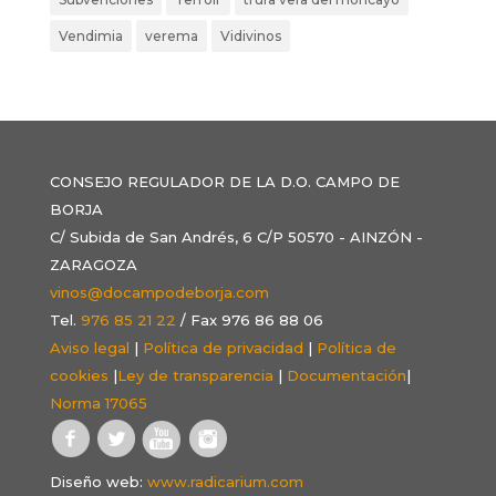
Vendimia
verema
Vidivinos
CONSEJO REGULADOR DE LA D.O. CAMPO DE
BORJA
C/ Subida de San Andrés, 6 C/P 50570 - AINZÓN -
ZARAGOZA
vinos@docampodeborja.com
Tel.
976 85 21 22
/ Fax 976 86 88 06
Aviso legal
|
Política de privacidad
|
Política de
cookies
|
Ley de transparencia
|
Documentación
|
Norma 17065
Diseño web:
www.radicarium.com