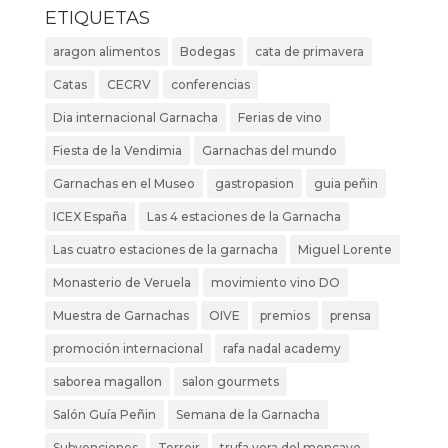
ETIQUETAS
aragon alimentos
Bodegas
cata de primavera
Catas
CECRV
conferencias
Dia internacional Garnacha
Ferias de vino
Fiesta de la Vendimia
Garnachas del mundo
Garnachas en el Museo
gastropasion
guia peñin
ICEX España
Las 4 estaciones de la Garnacha
Las cuatro estaciones de la garnacha
Miguel Lorente
Monasterio de Veruela
movimiento vino DO
Muestra de Garnachas
OIVE
premios
prensa
promoción internacional
rafa nadal academy
saborea magallon
salon gourmets
Salón Guía Peñin
Semana de la Garnacha
Subvenciones
Terroir
trufa vera del moncayo