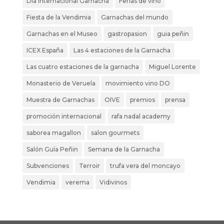
Dia internacional Garnacha
Ferias de vino
Fiesta de la Vendimia
Garnachas del mundo
Garnachas en el Museo
gastropasion
guia peñin
ICEX España
Las 4 estaciones de la Garnacha
Las cuatro estaciones de la garnacha
Miguel Lorente
Monasterio de Veruela
movimiento vino DO
Muestra de Garnachas
OIVE
premios
prensa
promoción internacional
rafa nadal academy
saborea magallon
salon gourmets
Salón Guía Peñin
Semana de la Garnacha
Subvenciones
Terroir
trufa vera del moncayo
Vendimia
verema
Vidivinos