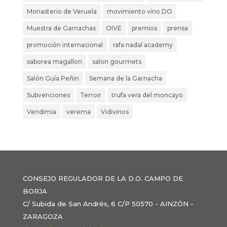
Monasterio de Veruela
movimiento vino DO
Muestra de Garnachas
OIVE
premios
prensa
promoción internacional
rafa nadal academy
saborea magallon
salon gourmets
Salón Guía Peñin
Semana de la Garnacha
Subvenciones
Terroir
trufa vera del moncayo
Vendimia
verema
Vidivinos
CONSEJO REGULADOR DE LA D.O. CAMPO DE
BORJA
C/ Subida de San Andrés, 6 C/P 50570 - AINZÓN -
ZARAGOZA