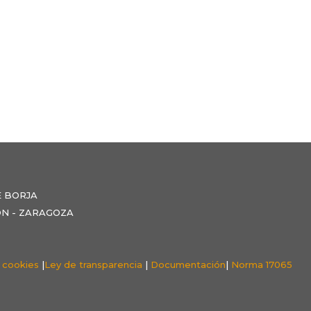
E BORJA
NZÓN - ZARAGOZA
e cookies
|
Ley de transparencia
|
Documentación
|
Norma 17065