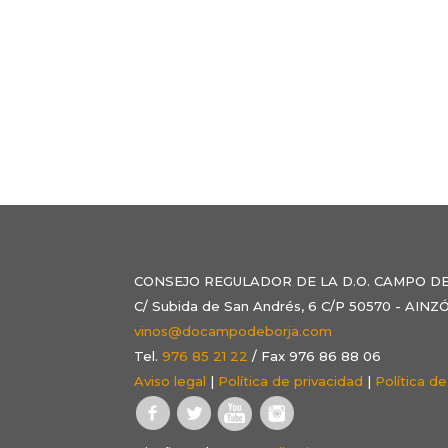
CONSEJO REGULADOR DE LA D.O. CAMPO D
C/ Subida de San Andrés, 6 C/P 50570 - AI
vinos@docampodeborja.com
Tel.
976 85 21 22
/ Fax 976 86 88 06
Aviso legal
|
Política de privacidad
|
Política d