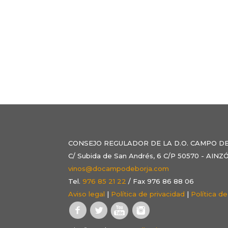
CONSEJO REGULADOR DE LA D.O. CAMPO D
C/ Subida de San Andrés, 6 C/P 50570 - AI
vinos@docampodeborja.com
Tel.
976 85 21 22
/ Fax 976 86 88 06
Aviso legal
|
Política de privacidad
|
Política d