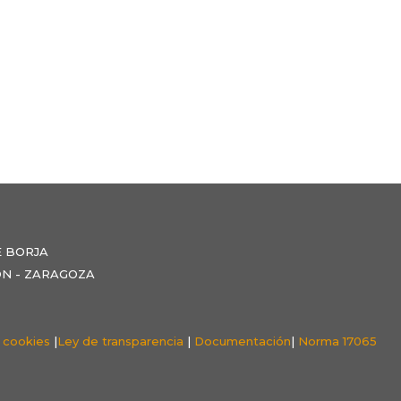
E BORJA
NZÓN - ZARAGOZA
e cookies
|
Ley de transparencia
|
Documentación
|
Norma 17065