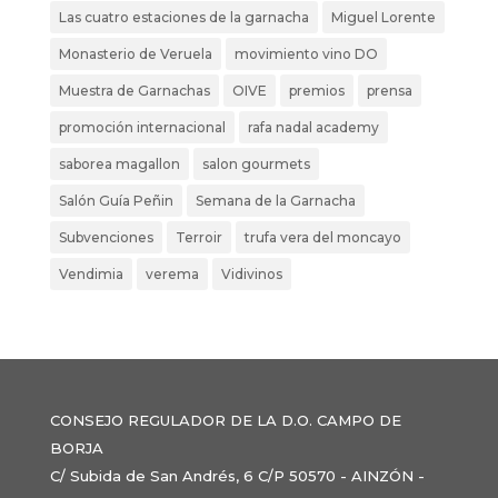
Las cuatro estaciones de la garnacha
Miguel Lorente
Monasterio de Veruela
movimiento vino DO
Muestra de Garnachas
OIVE
premios
prensa
promoción internacional
rafa nadal academy
saborea magallon
salon gourmets
Salón Guía Peñin
Semana de la Garnacha
Subvenciones
Terroir
trufa vera del moncayo
Vendimia
verema
Vidivinos
CONSEJO REGULADOR DE LA D.O. CAMPO DE
BORJA
C/ Subida de San Andrés, 6 C/P 50570 - AINZÓN -