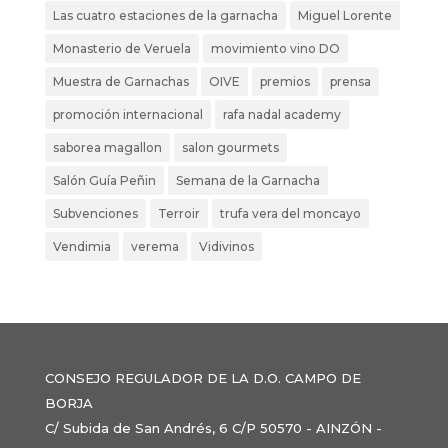
Las cuatro estaciones de la garnacha
Miguel Lorente
Monasterio de Veruela
movimiento vino DO
Muestra de Garnachas
OIVE
premios
prensa
promoción internacional
rafa nadal academy
saborea magallon
salon gourmets
Salón Guía Peñin
Semana de la Garnacha
Subvenciones
Terroir
trufa vera del moncayo
Vendimia
verema
Vidivinos
CONSEJO REGULADOR DE LA D.O. CAMPO DE
BORJA
C/ Subida de San Andrés, 6 C/P 50570 - AINZÓN -