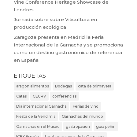
Vine Conference Heritage Showcase de
Londres
Jornada sobre sobre Viticultura en
producción ecológica
Zaragoza presenta en Madrid la Feria
Internacional de la Garnacha y se promociona
como un destino gastronómico de referencia
en España
ETIQUETAS
aragon alimentos
Bodegas
cata de primavera
Catas
CECRV
conferencias
Dia internacional Garnacha
Ferias de vino
Fiesta de la Vendimia
Garnachas del mundo
Garnachas en el Museo
gastropasion
guia peñin
ICEX España
Las 4 estaciones de la Garnacha