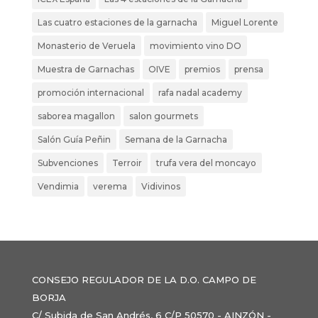
Las cuatro estaciones de la garnacha
Miguel Lorente
Monasterio de Veruela
movimiento vino DO
Muestra de Garnachas
OIVE
premios
prensa
promoción internacional
rafa nadal academy
saborea magallon
salon gourmets
Salón Guía Peñin
Semana de la Garnacha
Subvenciones
Terroir
trufa vera del moncayo
Vendimia
verema
Vidivinos
CONSEJO REGULADOR DE LA D.O. CAMPO DE
BORJA
C/ Subida de San Andrés, 6 C/P 50570 - AINZÓN -