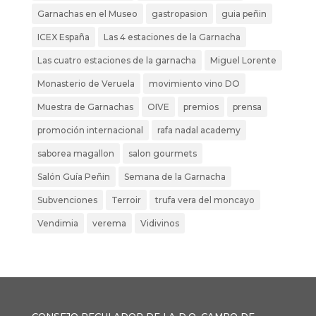
Garnachas en el Museo
gastropasion
guia peñin
ICEX España
Las 4 estaciones de la Garnacha
Las cuatro estaciones de la garnacha
Miguel Lorente
Monasterio de Veruela
movimiento vino DO
Muestra de Garnachas
OIVE
premios
prensa
promoción internacional
rafa nadal academy
saborea magallon
salon gourmets
Salón Guía Peñin
Semana de la Garnacha
Subvenciones
Terroir
trufa vera del moncayo
Vendimia
verema
Vidivinos
CONSEJO REGULADOR DE LA D.O. CAMPO DE